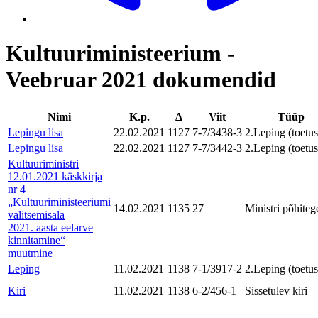
Kultuuriministeerium -
Veebruar 2021 dokumendid
Nimi
K.p.
Δ
Viit
Tüüp
Lepingu lisa
22.02.2021
1127
7-7/3438-3
2.Leping (toetu
Lepingu lisa
22.02.2021
1127
7-7/3442-3
2.Leping (toetu
Kultuuriministri
12.01.2021 käskkirja
nr 4
„Kultuuriministeeriumi
14.02.2021
1135
27
Ministri põhite
valitsemisala
2021. aasta eelarve
kinnitamine“
muutmine
Leping
11.02.2021
1138
7-1/3917-2
2.Leping (toetu
Kiri
11.02.2021
1138
6-2/456-1
Sissetulev kiri