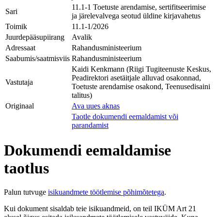
11.1-1 Toetuste arendamise, sertifitseerimise
Sari
ja järelevalvega seotud üldine kirjavahetus
Toimik
11.1-1/2026
Juurdepääsupiirang
Avalik
Adressaat
Rahandusministeerium
Saabumis/saatmisviis
Rahandusministeerium
Kaidi Kenkmann (Riigi Tugiteenuste Keskus,
Peadirektori asetäitjale alluvad osakonnad,
Vastutaja
Toetuste arendamise osakond, Teenusedisaini
talitus)
Originaal
Ava uues aknas
Taotle dokumendi eemaldamist või
parandamist
Dokumendi eemaldamise
taotlus
Palun tutvuge
isikuandmete töötlemise põhimõtetega
.
Kui dokument sisaldab teie isikuandmeid, on teil IKÜM Art 21