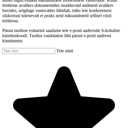
alusel õigus esitada isikuandmete töötlemisele vastuväide. Kuna
töötleme avalikes dokumentides sisalduvaid andmeid avalikes
huvides, selgitage vastuväites lühidalt, miks teie konkreetsest
olukorrast tulenevalt ei peaks neid isikuandmeid sellisel viisil
töötlema.
Pärast taotluse esitamist saadame teie e-posti aadressile 6-kohalise
kinnituskoodi. Taotlus vaadatakse läbi pärast e-posti aadressi
kinnitamist.
Teie nimi