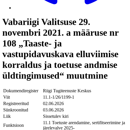
Vabariigi Valitsuse 29.
novembri 2021. a määruse nr
108 „Taaste- ja
vastupidavuskava elluviimise
korraldus ja toetuse andmise
üldtingimused“ muutmine
Dokumendiregister
Riigi Tugiteenuste Keskus
Viit
11.1-1/26/1199-1
Registreeritud
02.06.2026
Sünkroonitud
03.06.2026
Liik
Sissetulev kiri
11.1 Toetuste arendamine, sertifitseerimine ja
Funktsioon
järelevalve 2025-