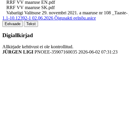
RRF VV maaruse EN.pdf
RRF VV maaruse SK.pdf
Vabariigi Valitsuse 29. novembri 2021. a maaruse nr 108 _Taaste- 
1.1-10.12392-1 02.06.2026 Õigusakti eelnõu.asice
Eelvaade
Tekst
Digiallkirjad
Allkirjade kehtivust ei ole kontrollitud.
JÜRGEN LIGI
PNOEE-35907160035
2026-06-02 07:31:23