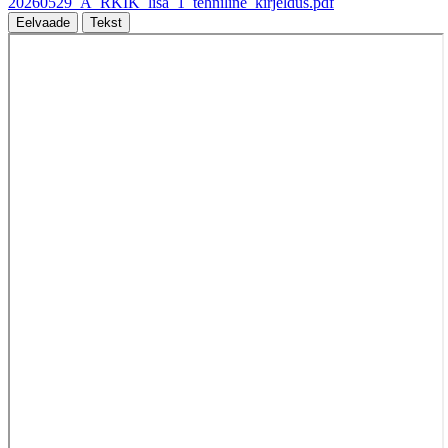
20260529_A_RKIK_lisa_1_tehniline_kirjeldus.pdf
Eelvaade
Tekst