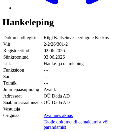
Hankeleping
Dokumendiregister
Riigi Kaitseinvesteeringute Keskus
Viit
2-2/26/301-2
Registreeritud
02.06.2026
Sünkroonitud
03.06.2026
Liik
Hanke- ja raamleping
Funktsioon
- -
Sari
- -
Toimik
- -
Juurdepääsupiirang
Avalik
Adressaat
OÜ Dada AD
Saabumis/saatmisviis
OÜ Dada AD
Vastutaja
Originaal
Ava uues aknas
Taotle dokumendi eemaldamist või
parandamist