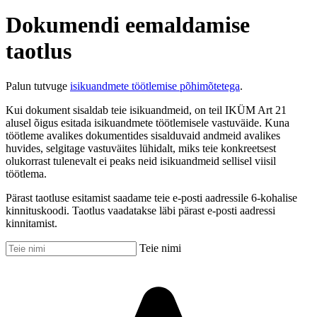
Dokumendi eemaldamise
taotlus
Palun tutvuge
isikuandmete töötlemise põhimõtetega
.
Kui dokument sisaldab teie isikuandmeid, on teil IKÜM Art 21
alusel õigus esitada isikuandmete töötlemisele vastuväide. Kuna
töötleme avalikes dokumentides sisalduvaid andmeid avalikes
huvides, selgitage vastuväites lühidalt, miks teie konkreetsest
olukorrast tulenevalt ei peaks neid isikuandmeid sellisel viisil
töötlema.
Pärast taotluse esitamist saadame teie e-posti aadressile 6-kohalise
kinnituskoodi. Taotlus vaadatakse läbi pärast e-posti aadressi
kinnitamist.
Teie nimi