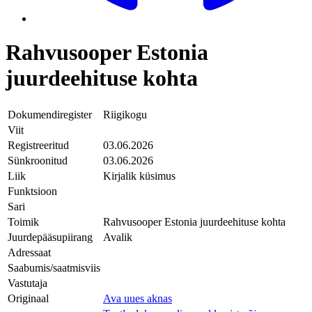
Rahvusooper Estonia
juurdeehituse kohta
Dokumendiregister
Riigikogu
Viit
Registreeritud
03.06.2026
Sünkroonitud
03.06.2026
Liik
Kirjalik küsimus
Funktsioon
Sari
Toimik
Rahvusooper Estonia juurdeehituse kohta
Juurdepääsupiirang
Avalik
Adressaat
Saabumis/saatmisviis
Vastutaja
Originaal
Ava uues aknas