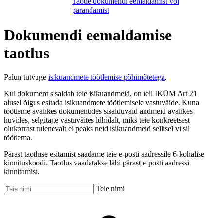
Taotle dokumendi eemaldamist või
parandamist
Dokumendi eemaldamise
taotlus
Palun tutvuge
isikuandmete töötlemise põhimõtetega
.
Kui dokument sisaldab teie isikuandmeid, on teil IKÜM Art 21
alusel õigus esitada isikuandmete töötlemisele vastuväide. Kuna
töötleme avalikes dokumentides sisalduvaid andmeid avalikes
huvides, selgitage vastuväites lühidalt, miks teie konkreetsest
olukorrast tulenevalt ei peaks neid isikuandmeid sellisel viisil
töötlema.
Pärast taotluse esitamist saadame teie e-posti aadressile 6-kohalise
kinnituskoodi. Taotlus vaadatakse läbi pärast e-posti aadressi
kinnitamist.
Teie nimi