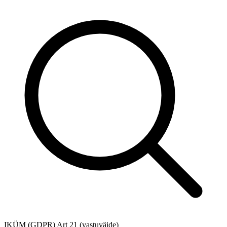
IKÜM (GDPR) Art 21 (vastuväide)