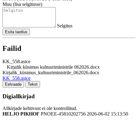
Muu (lisa selgitusse)
Selgitus
Esita taotlus
Failid
KK_558.asice
Kirjalik küsimus kultuuriministrile 062026.docx
Kirjalik_küsimus_kultuuriministrile_062026.docx
KK_558.asice
Eelvaade
Tekst
Digiallkirjad
Allkirjade kehtivust ei ole kontrollitud.
HELJO PIKHOF
PNOEE-45810202756
2026-06-02 15:13:50