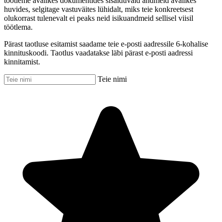
töötleme avalikes dokumentides sisalduvaid andmeid avalikes
huvides, selgitage vastuväites lühidalt, miks teie konkreetsest
olukorrast tulenevalt ei peaks neid isikuandmeid sellisel viisil
töötlema.
Pärast taotluse esitamist saadame teie e-posti aadressile 6-kohalise
kinnituskoodi. Taotlus vaadatakse läbi pärast e-posti aadressi
kinnitamist.
Teie nimi