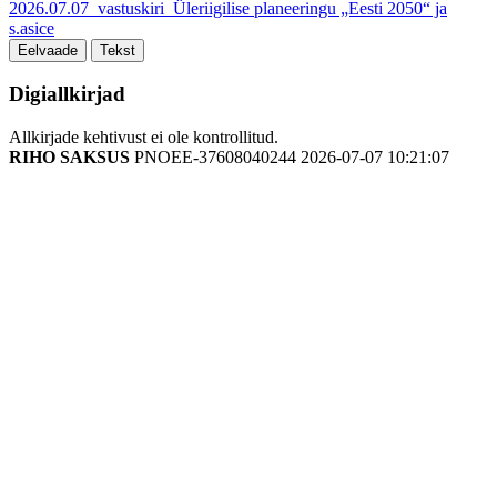
2026.07.07_vastuskiri_Üleriigilise planeeringu „Eesti 2050“ ja
s.asice
Eelvaade
Tekst
Digiallkirjad
Allkirjade kehtivust ei ole kontrollitud.
RIHO SAKSUS
PNOEE-37608040244
2026-07-07 10:21:07