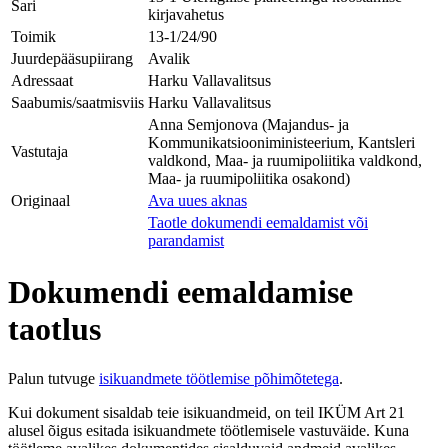
Sari
kirjavahetus
Toimik
13-1/24/90
Juurdepääsupiirang
Avalik
Adressaat
Harku Vallavalitsus
Saabumis/saatmisviis
Harku Vallavalitsus
Anna Semjonova (Majandus- ja
Kommunikatsiooniministeerium, Kantsleri
Vastutaja
valdkond, Maa- ja ruumipoliitika valdkond,
Maa- ja ruumipoliitika osakond)
Originaal
Ava uues aknas
Taotle dokumendi eemaldamist või
parandamist
Dokumendi eemaldamise
taotlus
Palun tutvuge
isikuandmete töötlemise põhimõtetega
.
Kui dokument sisaldab teie isikuandmeid, on teil IKÜM Art 21
alusel õigus esitada isikuandmete töötlemisele vastuväide. Kuna