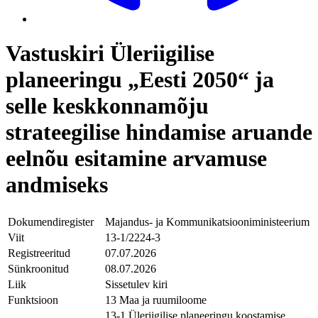
Vastuskiri Üleriigilise
planeeringu „Eesti 2050“ ja
selle keskkonnamõju
strateegilise hindamise aruande
eelnõu esitamine arvamuse
andmiseks
Dokumendiregister
Majandus- ja Kommunikatsiooniministeerium
Viit
13-1/2224-3
Registreeritud
07.07.2026
Sünkroonitud
08.07.2026
Liik
Sissetulev kiri
Funktsioon
13 Maa ja ruumiloome
13-1 Üleriigilise planeeringu koostamise