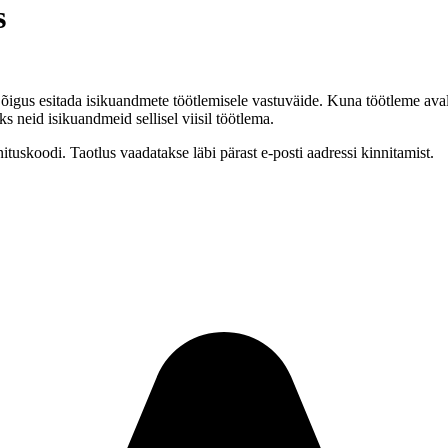
s
õigus esitada isikuandmete töötlemisele vastuväide. Kuna töötleme ava
ks neid isikuandmeid sellisel viisil töötlema.
nituskoodi. Taotlus vaadatakse läbi pärast e-posti aadressi kinnitamist.