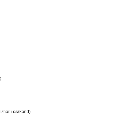
)
vishoiu osakond)