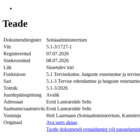
Teade
Dokumendiregister
Sotsiaalministeerium
Viit
5.1-3/1727-1
Registreeritud
07.07.2026
Sünkroonitud
08.07.2026
Liik
Sissetulev kiri
Funktsioon
5.1 Tervisekaitse, haiguste ennetamise ja tervi
Sari
5.1-3 Tervise edendamise ja haiguste ennetamis
Toimik
5.1-3/2026
Juurdepääsupiirang
Avalik
Adressaat
Eesti Lastearstide Selts
Saabumis/saatmisviis
Eesti Lastearstide Selts
Vastutaja
Heli Laarmann (Sotsiaalministeerium, Kantsleri
Originaal
Ava uues aknas
Taotle dokumendi eemaldamist või parandamist