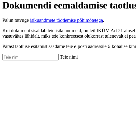
Dokumendi eemaldamise taotlu
Palun tutvuge
isikuandmete töötlemise põhimõtetega
.
Kui dokument sisaldab teie isikuandmeid, on teil IKÜM Art 21 alusel 
vastuväites lühidalt, miks teie konkreetsest olukorrast tulenevalt ei pea
Pärast taotluse esitamist saadame teie e-posti aadressile 6-kohalise kin
Teie nimi