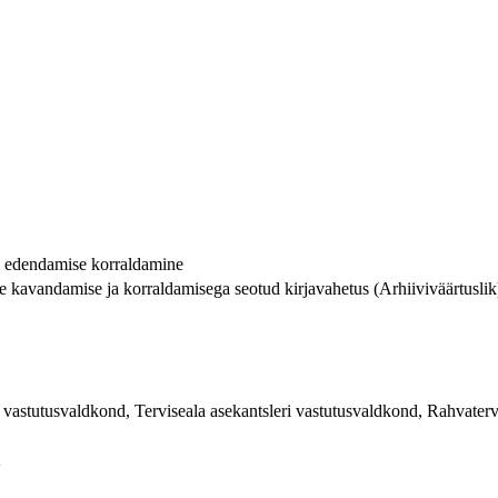
se edendamise korraldamine
e kavandamise ja korraldamisega seotud kirjavahetus (Arhiiviväärtuslik
 vastutusvaldkond, Terviseala asekantsleri vastutusvaldkond, Rahvater