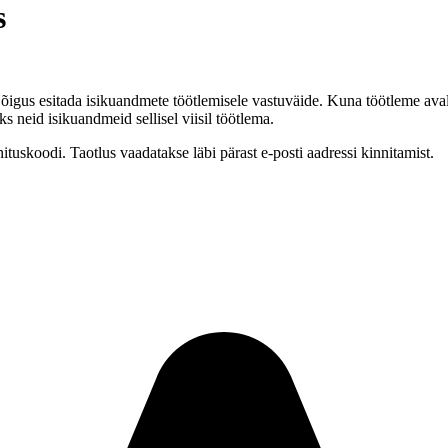
s
õigus esitada isikuandmete töötlemisele vastuväide. Kuna töötleme ava
ks neid isikuandmeid sellisel viisil töötlema.
nituskoodi. Taotlus vaadatakse läbi pärast e-posti aadressi kinnitamist.