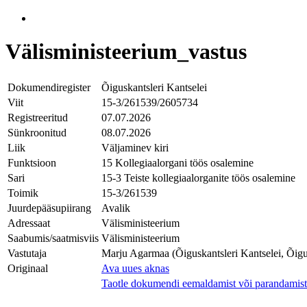
Välisministeerium_vastus
Dokumendiregister
Õiguskantsleri Kantselei
Viit
15-3/261539/2605734
Registreeritud
07.07.2026
Sünkroonitud
08.07.2026
Liik
Väljaminev kiri
Funktsioon
15 Kollegiaalorgani töös osalemine
Sari
15-3 Teiste kollegiaalorganite töös osalemine
Toimik
15-3/261539
Juurdepääsupiirang
Avalik
Adressaat
Välisministeerium
Saabumis/saatmisviis
Välisministeerium
Vastutaja
Marju Agarmaa (Õiguskantsleri Kantselei, Õigu
Originaal
Ava uues aknas
Taotle dokumendi eemaldamist või parandamist