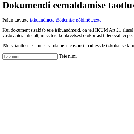
Dokumendi eemaldamise taotlu
Palun tutvuge
isikuandmete töötlemise põhimõtetega
.
Kui dokument sisaldab teie isikuandmeid, on teil IKÜM Art 21 alusel 
vastuväites lühidalt, miks teie konkreetsest olukorrast tulenevalt ei pea
Pärast taotluse esitamist saadame teie e-posti aadressile 6-kohalise kin
Teie nimi