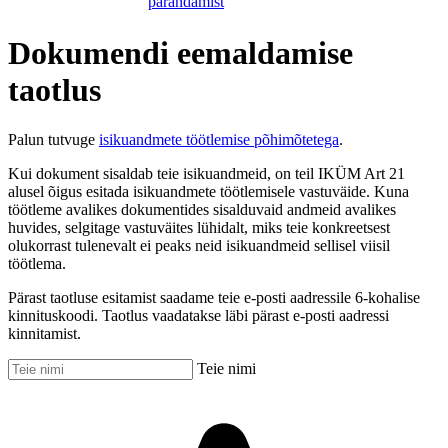
parandamist
Dokumendi eemaldamise
taotlus
Palun tutvuge
isikuandmete töötlemise põhimõtetega
.
Kui dokument sisaldab teie isikuandmeid, on teil IKÜM Art 21
alusel õigus esitada isikuandmete töötlemisele vastuväide. Kuna
töötleme avalikes dokumentides sisalduvaid andmeid avalikes
huvides, selgitage vastuväites lühidalt, miks teie konkreetsest
olukorrast tulenevalt ei peaks neid isikuandmeid sellisel viisil
töötlema.
Pärast taotluse esitamist saadame teie e-posti aadressile 6-kohalise
kinnituskoodi. Taotlus vaadatakse läbi pärast e-posti aadressi
kinnitamist.
Teie nimi