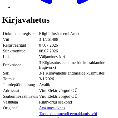
Kirjavahetus
Dokumendiregister
Riigi Infosüsteemi Amet
Viit
3-1/261488
Registreeritud
07.07.2026
Sünkroonitud
08.07.2026
Liik
Väljaminev kiri
3 Riigiasutuste andmeside korraldamine
Funktsioon
(riigivõrk)
Sari
3-1 Kirjavahetus andmeside küsimustes
Toimik
3-1/2026
Juurdepääsupiirang
Avalik
Adressaat
Viru Elektrivõrgud OÜ
Saabumis/saatmisviis
Viru Elektrivõrgud OÜ
Vastutaja
Riigivõrgu osakond
Originaal
Ava uues aknas
Taotle dokumendi eemaldamist või