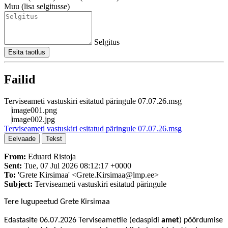
Muu (lisa selgitusse)
Selgitus
Esita taotlus
Failid
Terviseameti vastuskiri esitatud päringule 07.07.26.msg
image001.png
image002.jpg
Terviseameti vastuskiri esitatud päringule 07.07.26.msg
Eelvaade
Tekst
From:
Eduard Ristoja
Sent:
Tue, 07 Jul 2026 08:12:17 +0000
To:
'Grete Kirsimaa' <
Grete.Kirsimaa@lmp.ee
>
Subject:
Terviseameti vastuskiri esitatud päringule
Tere lugupeetud Grete Kirsimaa
Edastasite 06.07.2026 Terviseametile (edaspidi
amet
) pöördumise