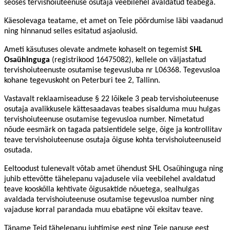
seoses tervishoiuteenuse osutaja veebilehel avaldatud teabega.
Käesolevaga teatame, et amet on Teie pöördumise läbi vaadanud
ning hinnanud selles esitatud asjaolusid.
Ameti käsutuses olevate andmete kohaselt on tegemist
SHL
Osaühinguga
(registrikood 16475082), kellele on väljastatud
tervishoiuteenuste osutamise tegevusluba nr L06368. Tegevusloa
kohane tegevuskoht on Peterburi tee 2, Tallinn.
Vastavalt reklaamiseaduse § 22 lõikele 3 peab tervishoiuteenuse
osutaja avalikkusele kättesaadavas teabes sisalduma muu hulgas
tervishoiuteenuse osutamise tegevusloa number. Nimetatud
nõude eesmärk on tagada patsientidele selge, õige ja kontrollitav
teave tervishoiuteenuse osutaja õiguse kohta tervishoiuteenuseid
osutada.
Eeltoodust tulenevalt võtab amet ühendust SHL Osaühinguga ning
juhib ettevõtte tähelepanu vajadusele viia veebilehel avaldatud
teave kooskõlla kehtivate õigusaktide nõuetega, sealhulgas
avaldada tervishoiuteenuse osutamise tegevusloa number ning
vajaduse korral parandada muu ebatäpne või eksitav teave.
Täname Teid tähelepanu juhtimise eest ning Teie panuse eest