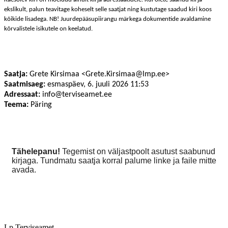
ekslikult, palun teavitage koheselt selle saatjat ning kustutage saadud kiri koos
kõikide lisadega. NB! Juurdepääsupiirangu märkega dokumentide avaldamine
kõrvalistele isikutele on keelatud.
Saatja:
Grete Kirsimaa <
Grete.Kirsimaa@lmp.ee
>
Saatmisaeg:
esmaspäev, 6. juuli 2026 11:53
Adressaat:
info@terviseamet.ee
Teema:
Päring
Tähelepanu!
Tegemist on väljastpoolt asutust saabunud
kirjaga. Tundmatu saatja korral palume linke ja faile mitte
avada.
Lp Terviseamet