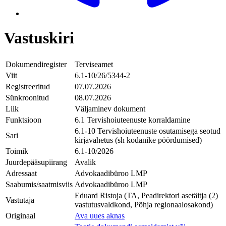
Vastuskiri
Dokumendiregister
Terviseamet
Viit
6.1-10/26/5344-2
Registreeritud
07.07.2026
Sünkroonitud
08.07.2026
Liik
Väljaminev dokument
Funktsioon
6.1 Tervishoiuteenuste korraldamine
6.1-10 Tervishoiuteenuste osutamisega seotud
Sari
kirjavahetus (sh kodanike pöördumised)
Toimik
6.1-10/2026
Juurdepääsupiirang
Avalik
Adressaat
Advokaadibüroo LMP
Saabumis/saatmisviis
Advokaadibüroo LMP
Eduard Ristoja (TA, Peadirektori asetäitja (2)
Vastutaja
vastutusvaldkond, Põhja regionaalosakond)
Originaal
Ava uues aknas