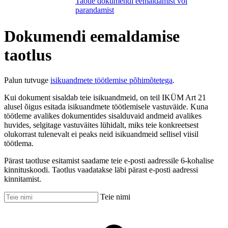
Taotle dokumendi eemaldamist või
parandamist
Dokumendi eemaldamise
taotlus
Palun tutvuge
isikuandmete töötlemise põhimõtetega
.
Kui dokument sisaldab teie isikuandmeid, on teil IKÜM Art 21
alusel õigus esitada isikuandmete töötlemisele vastuväide. Kuna
töötleme avalikes dokumentides sisalduvaid andmeid avalikes
huvides, selgitage vastuväites lühidalt, miks teie konkreetsest
olukorrast tulenevalt ei peaks neid isikuandmeid sellisel viisil
töötlema.
Pärast taotluse esitamist saadame teie e-posti aadressile 6-kohalise
kinnituskoodi. Taotlus vaadatakse läbi pärast e-posti aadressi
kinnitamist.
Teie nimi