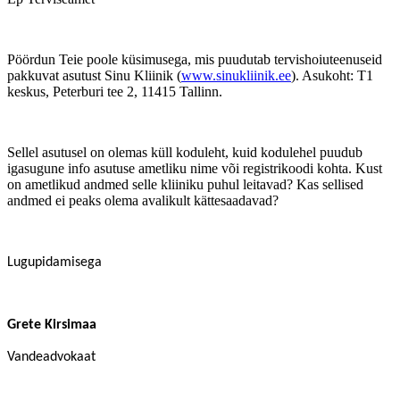
Pöördun Teie poole küsimusega, mis puudutab tervishoiuteenuseid
pakkuvat asutust Sinu Kliinik (
www.sinukliinik.ee
). Asukoht: T1
keskus, Peterburi tee 2, 11415 Tallinn.
Sellel asutusel on olemas küll koduleht, kuid kodulehel puudub
igasugune info asutuse ametliku nime või registrikoodi kohta. Kust
on ametlikud andmed selle kliiniku puhul leitavad? Kas sellised
andmed ei peaks olema avalikult kättesaadavad?
Lugupidamisega
Grete Kirsimaa
Vandeadvokaat