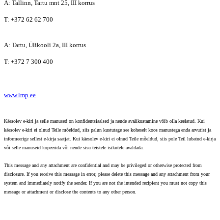
A: Tallinn, Tartu mnt 25, III korrus
T: +372 62 62 700
A: Tartu, Ülikooli 2a, III korrus
T: +372 7 300 400
www.lmp.ee
Käesolev e-kiri ja selle manused on konfidentsiaalsed ja nende avalikustamine võib olla keelatud. Kui
käesolev e-kiri ei olnud Teile mõeldud, siis palun kustutage see koheselt koos manustega enda arvutist ja
informeerige sellest e-kirja saatjat. Kui käesolev e-kiri ei olnud Teile mõeldud, siis pole Teil lubatud e-kirja
või selle manuseid kopeerida või nende sisu teistele isikutele avaldada.
This message and any attachment are confidential and may be privileged or otherwise protected from
disclosure. If you receive this message in error, please delete this message and any attachment from your
system and immediately notify the sender. If you are not the intended recipient you must not copy this
message or attachment or disclose the contents to any other person.