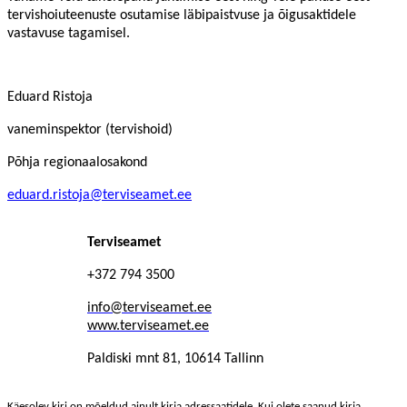
tervishoiuteenuste osutamise läbipaistvuse ja õigusaktidele
vastavuse tagamisel.
Eduard Ristoja
vaneminspektor (tervishoid)
Põhja regionaalosakond
eduard.ristoja@terviseamet.ee
Terviseamet
+372 794 3500
info@terviseamet.ee
www.terviseamet.ee
Paldiski mnt 81, 10614 Tallinn
Käesolev kiri on mõeldud ainult kirja adressaatidele. Kui olete saanud kirja