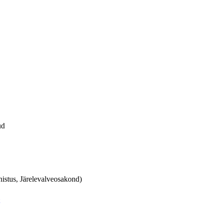
ud
istus, Järelevalveosakond)