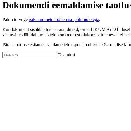
Dokumendi eemaldamise taotlu
Palun tutvuge
isikuandmete töötlemise põhimõtetega
.
Kui dokument sisaldab teie isikuandmeid, on teil IKÜM Art 21 alusel 
vastuväites lühidalt, miks teie konkreetsest olukorrast tulenevalt ei pea
Pärast taotluse esitamist saadame teie e-posti aadressile 6-kohalise kin
Teie nimi