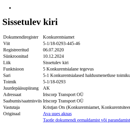
Sissetulev kiri
Dokumendiregister
Konkurentsiamet
Viit
5-1/18-0293-445-46
Registreeritud
06.07.2020
Sünkroonitud
10.12.2024
Liik
Sissetulev kiri
Funktsioon
5 Konkurentsialane tegevus
Sari
5-1 Konkurentsialased haldusmenetluse toimik
Toimik
5-1/18-0293
Juurdepääsupiirang
AK
Adressaat
Iriscorp Transport OÜ
Saabumis/saatmisviis
Iriscorp Transport OÜ
Vastutaja
Kristjan Ots (Konkurentsiamet, Konkurentsiteen
Originaal
Ava uues aknas
Taotle dokumendi eemaldamist või parandamist