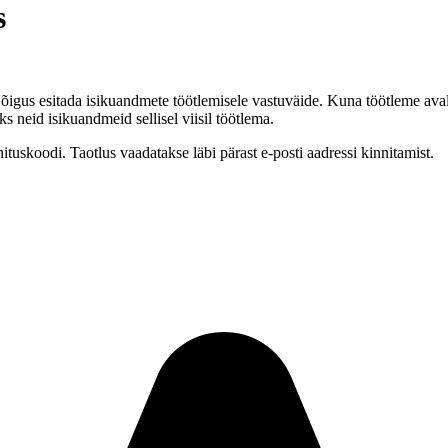
s
õigus esitada isikuandmete töötlemisele vastuväide. Kuna töötleme ava
ks neid isikuandmeid sellisel viisil töötlema.
nituskoodi. Taotlus vaadatakse läbi pärast e-posti aadressi kinnitamist.