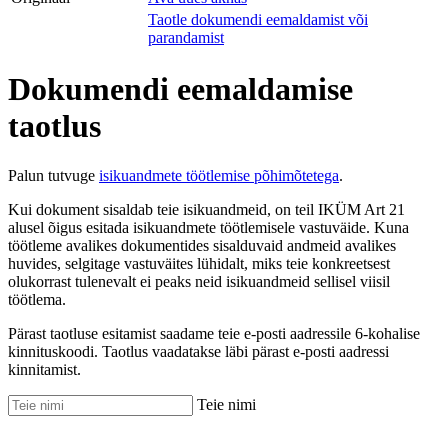
Taotle dokumendi eemaldamist või
parandamist
Dokumendi eemaldamise
taotlus
Palun tutvuge
isikuandmete töötlemise põhimõtetega
.
Kui dokument sisaldab teie isikuandmeid, on teil IKÜM Art 21
alusel õigus esitada isikuandmete töötlemisele vastuväide. Kuna
töötleme avalikes dokumentides sisalduvaid andmeid avalikes
huvides, selgitage vastuväites lühidalt, miks teie konkreetsest
olukorrast tulenevalt ei peaks neid isikuandmeid sellisel viisil
töötlema.
Pärast taotluse esitamist saadame teie e-posti aadressile 6-kohalise
kinnituskoodi. Taotlus vaadatakse läbi pärast e-posti aadressi
kinnitamist.
Teie nimi