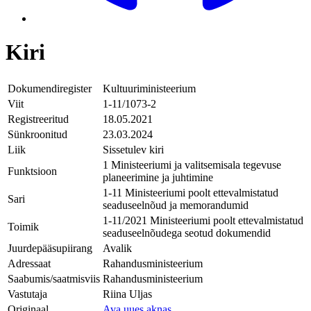
Kiri
Dokumendiregister
Kultuuriministeerium
Viit
1-11/1073-2
Registreeritud
18.05.2021
Sünkroonitud
23.03.2024
Liik
Sissetulev kiri
1 Ministeeriumi ja valitsemisala tegevuse
Funktsioon
planeerimine ja juhtimine
1-11 Ministeeriumi poolt ettevalmistatud
Sari
seaduseelnõud ja memorandumid
1-11/2021 Ministeeriumi poolt ettevalmistatud
Toimik
seaduseelnõudega seotud dokumendid
Juurdepääsupiirang
Avalik
Adressaat
Rahandusministeerium
Saabumis/saatmisviis
Rahandusministeerium
Vastutaja
Riina Uljas
Originaal
Ava uues aknas