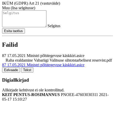
IKÜM (GDPR) Art 21 (vastuväide)
Muu (lisa selgitusse)
Selgitus
Esita taotlus
Failid
87 17.05.2021 Ministri põhitegevuse käskkiri.asice
Raha eraldamine Vabariigi Valitsuse sihtotstarbelisest reservist.pdf
87 17.05.2021 Ministri põhitegevuse käskkiri.asice
Eelvaade
Tekst
Digiallkirjad
Allkirjade kehtivust ei ole kontrollitud.
KEIT PENTUS-ROSIMANNUS
PNOEE-47603030311
2021-
05-17 15:10:27