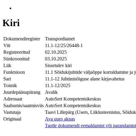
Kiri
Dokumendiregister
Transpordiamet
Viit
11.1-12/25/26448-1
Registreeritud
02.10.2025
Sünkroonitud
03.10.2025
Liik
Sissetulev kiri
Funktsioon
11.1 Sõidukijuhtide väljaõppe korraldamine ja 
Sari
11.1-12 Juhtimisõiguse alane kirjavahetus
Toimik
11.1-12/2025
Juurdepääsupiirang
Avalik
Adressaat
AutoSert Kompetentsikeskus
Saabumis/saatmisviis
AutoSert Kompetentsikeskus
Vastutaja
Taavi Lillepärg (Users, Liiklusteenistus, Sõidu
Originaal
Ava uues aknas
Taotle dokumendi eemaldamist või parandamist