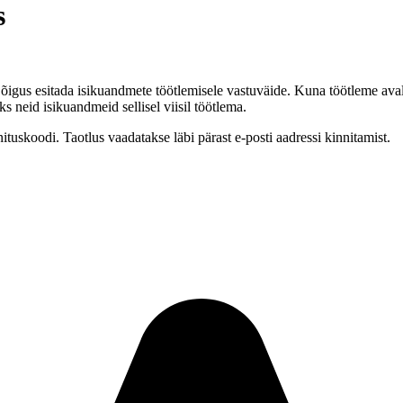
s
õigus esitada isikuandmete töötlemisele vastuväide. Kuna töötleme ava
ks neid isikuandmeid sellisel viisil töötlema.
nituskoodi. Taotlus vaadatakse läbi pärast e-posti aadressi kinnitamist.