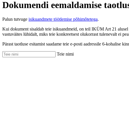
Dokumendi eemaldamise taotlu
Palun tutvuge
isikuandmete töötlemise põhimõtetega
.
Kui dokument sisaldab teie isikuandmeid, on teil IKÜM Art 21 alusel 
vastuväites lühidalt, miks teie konkreetsest olukorrast tulenevalt ei pea
Pärast taotluse esitamist saadame teie e-posti aadressile 6-kohalise kin
Teie nimi