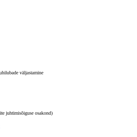
juhilubade väljastamine
kite juhtimisõiguse osakond)