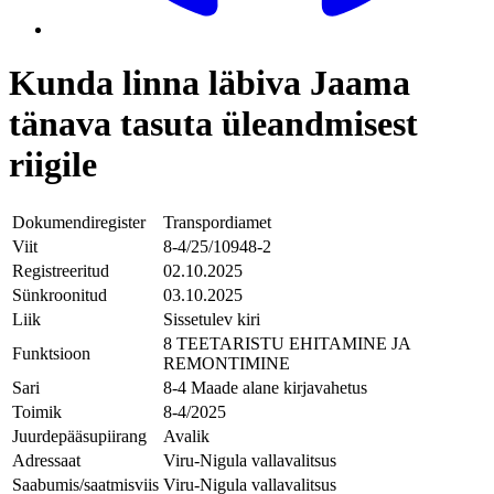
Kunda linna läbiva Jaama
tänava tasuta üleandmisest
riigile
Dokumendiregister
Transpordiamet
Viit
8-4/25/10948-2
Registreeritud
02.10.2025
Sünkroonitud
03.10.2025
Liik
Sissetulev kiri
8 TEETARISTU EHITAMINE JA
Funktsioon
REMONTIMINE
Sari
8-4 Maade alane kirjavahetus
Toimik
8-4/2025
Juurdepääsupiirang
Avalik
Adressaat
Viru-Nigula vallavalitsus
Saabumis/saatmisviis
Viru-Nigula vallavalitsus