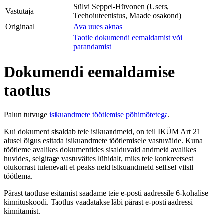
Sülvi Seppel-Hüvonen (Users,
Vastutaja
Teehoiuteenistus, Maade osakond)
Originaal
Ava uues aknas
Taotle dokumendi eemaldamist või
parandamist
Dokumendi eemaldamise
taotlus
Palun tutvuge
isikuandmete töötlemise põhimõtetega
.
Kui dokument sisaldab teie isikuandmeid, on teil IKÜM Art 21
alusel õigus esitada isikuandmete töötlemisele vastuväide. Kuna
töötleme avalikes dokumentides sisalduvaid andmeid avalikes
huvides, selgitage vastuväites lühidalt, miks teie konkreetsest
olukorrast tulenevalt ei peaks neid isikuandmeid sellisel viisil
töötlema.
Pärast taotluse esitamist saadame teie e-posti aadressile 6-kohalise
kinnituskoodi. Taotlus vaadatakse läbi pärast e-posti aadressi
kinnitamist.