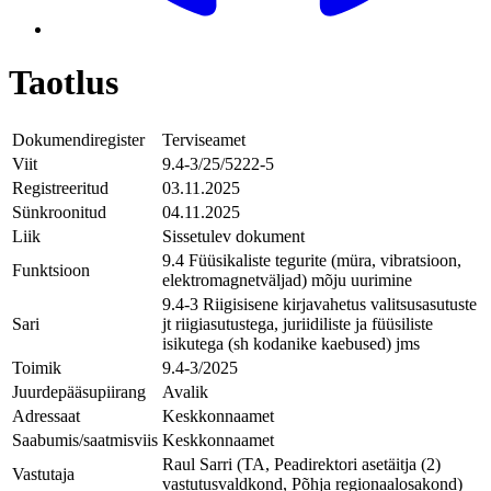
Taotlus
Dokumendiregister
Terviseamet
Viit
9.4-3/25/5222-5
Registreeritud
03.11.2025
Sünkroonitud
04.11.2025
Liik
Sissetulev dokument
9.4 Füüsikaliste tegurite (müra, vibratsioon,
Funktsioon
elektromagnetväljad) mõju uurimine
9.4-3 Riigisisene kirjavahetus valitsusasutuste
Sari
jt riigiasutustega, juriidiliste ja füüsiliste
isikutega (sh kodanike kaebused) jms
Toimik
9.4-3/2025
Juurdepääsupiirang
Avalik
Adressaat
Keskkonnaamet
Saabumis/saatmisviis
Keskkonnaamet
Raul Sarri (TA, Peadirektori asetäitja (2)
Vastutaja
vastutusvaldkond, Põhja regionaalosakond)