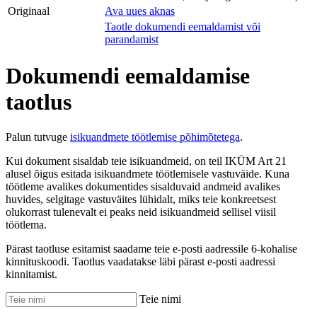
Originaal
Ava uues aknas
Taotle dokumendi eemaldamist või
parandamist
Dokumendi eemaldamise
taotlus
Palun tutvuge
isikuandmete töötlemise põhimõtetega
.
Kui dokument sisaldab teie isikuandmeid, on teil IKÜM Art 21
alusel õigus esitada isikuandmete töötlemisele vastuväide. Kuna
töötleme avalikes dokumentides sisalduvaid andmeid avalikes
huvides, selgitage vastuväites lühidalt, miks teie konkreetsest
olukorrast tulenevalt ei peaks neid isikuandmeid sellisel viisil
töötlema.
Pärast taotluse esitamist saadame teie e-posti aadressile 6-kohalise
kinnituskoodi. Taotlus vaadatakse läbi pärast e-posti aadressi
kinnitamist.
Teie nimi