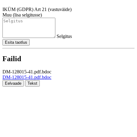
IKÜM (GDPR) Art 21 (vastuväide)
Muu (lisa selgitusse)
Selgitus
Esita taotlus
Failid
DM-128015-41.pdf.bdoc
DM-128015-41.pdf.bdoc
Eelvaade
Tekst