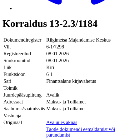
Korraldus 13-2.3/1184
Dokumendiregister
Riigimetsa Majandamise Keskus
Viit
6-1/7298
Registreeritud
08.01.2026
Sünkroonitud
08.01.2026
Liik
Kiri
Funktsioon
6-1
Sari
Finantsalane kirjavahetus
Toimik
Juurdepääsupiirang
Avalik
Adressaat
Maksu- ja Tolliamet
Saabumis/saatmisviis
Maksu- ja Tolliamet
Vastutaja
Originaal
Ava uues aknas
Taotle dokumendi eemaldamist või
parandamist