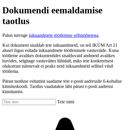
Dokumendi eemaldamise
taotlus
Palun tutvuge
isikuandmete töötlemise põhimõtetega
.
Kui dokument sisaldab teie isikuandmeid, on teil IKÜM Art 21
alusel õigus esitada isikuandmete töötlemisele vastuväide. Kuna
töötleme avalikes dokumentides sisalduvaid andmeid avalikes
huvides, selgitage vastuväites lühidalt, miks teie konkreetsest
olukorrast tulenevalt ei peaks neid isikuandmeid sellisel viisil
töötlema.
Pärast taotluse esitamist saadame teie e-posti aadressile 6-kohalise
kinnituskoodi. Taotlus vaadatakse läbi pärast e-posti aadressi
kinnitamist.
Teie nimi