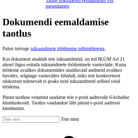
Taotle dokumendi eemaldamist või
parandamist
Dokumendi eemaldamise
taotlus
Palun tutvuge
isikuandmete töötlemise põhimõtetega
.
Kui dokument sisaldab teie isikuandmeid, on teil IKÜM Art 21
alusel õigus esitada isikuandmete töötlemisele vastuväide. Kuna
töötleme avalikes dokumentides sisalduvaid andmeid avalikes
huvides, selgitage vastuväites lühidalt, miks teie konkreetsest
olukorrast tulenevalt ei peaks neid isikuandmeid sellisel viisil
töötlema.
Pärast taotluse esitamist saadame teie e-posti aadressile 6-kohalise
kinnituskoodi. Taotlus vaadatakse läbi pärast e-posti aadressi
kinnitamist.
Teie nimi