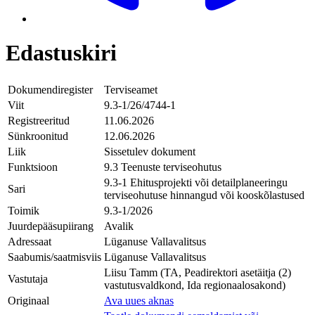
Edastuskiri
Dokumendiregister
Terviseamet
Viit
9.3-1/26/4744-1
Registreeritud
11.06.2026
Sünkroonitud
12.06.2026
Liik
Sissetulev dokument
Funktsioon
9.3 Teenuste terviseohutus
9.3-1 Ehitusprojekti või detailplaneeringu
Sari
terviseohutuse hinnangud või kooskõlastused
Toimik
9.3-1/2026
Juurdepääsupiirang
Avalik
Adressaat
Lüganuse Vallavalitsus
Saabumis/saatmisviis
Lüganuse Vallavalitsus
Liisu Tamm (TA, Peadirektori asetäitja (2)
Vastutaja
vastutusvaldkond, Ida regionaalosakond)
Originaal
Ava uues aknas