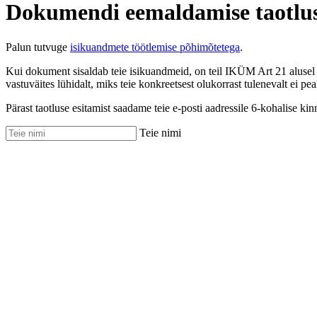
Dokumendi eemaldamise taotlu
Palun tutvuge
isikuandmete töötlemise põhimõtetega
.
Kui dokument sisaldab teie isikuandmeid, on teil IKÜM Art 21 alusel 
vastuväites lühidalt, miks teie konkreetsest olukorrast tulenevalt ei pea
Pärast taotluse esitamist saadame teie e-posti aadressile 6-kohalise kin
Teie nimi