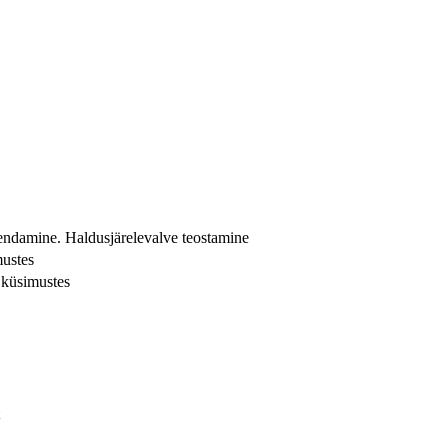
kendamine. Haldusjärelevalve teostamine
mustes
 küsimustes