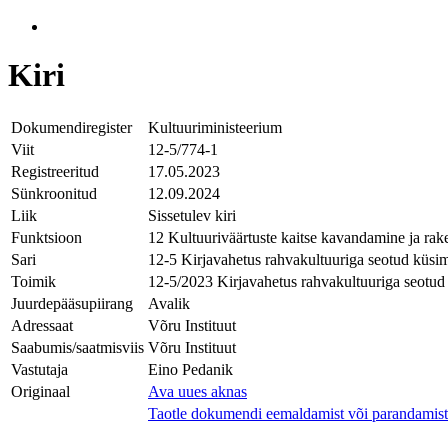
Kiri
Dokumendiregister
Kultuuriministeerium
Viit
12-5/774-1
Registreeritud
17.05.2023
Sünkroonitud
12.09.2024
Liik
Sissetulev kiri
Funktsioon
12 Kultuuriväärtuste kaitse kavandamine ja ra
Sari
12-5 Kirjavahetus rahvakultuuriga seotud küsi
Toimik
12-5/2023 Kirjavahetus rahvakultuuriga seotud
Juurdepääsupiirang
Avalik
Adressaat
Võru Instituut
Saabumis/saatmisviis
Võru Instituut
Vastutaja
Eino Pedanik
Originaal
Ava uues aknas
Taotle dokumendi eemaldamist või parandamist