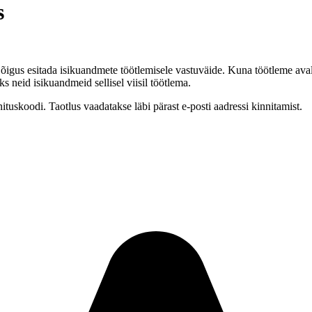
s
õigus esitada isikuandmete töötlemisele vastuväide. Kuna töötleme ava
ks neid isikuandmeid sellisel viisil töötlema.
nituskoodi. Taotlus vaadatakse läbi pärast e-posti aadressi kinnitamist.