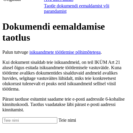
Taotle dokumendi eemaldamist või
parandamist
Dokumendi eemaldamise
taotlus
Palun tutvuge
isikuandmete töötlemise põhimõtetega
.
Kui dokument sisaldab teie isikuandmeid, on teil IKÜM Art 21
alusel õigus esitada isikuandmete töötlemisele vastuväide. Kuna
töötleme avalikes dokumentides sisalduvaid andmeid avalikes
huvides, selgitage vastuväites lühidalt, miks teie konkreetsest
olukorrast tulenevalt ei peaks neid isikuandmeid sellisel viisil
töötlema.
Pärast taotluse esitamist saadame teie e-posti aadressile 6-kohalise
kinnituskoodi. Taotlus vaadatakse läbi pärast e-posti aadressi
kinnitamist.
Teie nimi