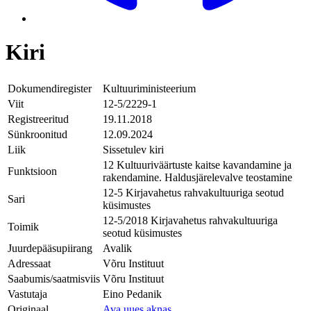
Kiri
Dokumendiregister
Kultuuriministeerium
Viit
12-5/2229-1
Registreeritud
19.11.2018
Sünkroonitud
12.09.2024
Liik
Sissetulev kiri
12 Kultuuriväärtuste kaitse kavandamine ja
Funktsioon
rakendamine. Haldusjärelevalve teostamine
12-5 Kirjavahetus rahvakultuuriga seotud
Sari
küsimustes
12-5/2018 Kirjavahetus rahvakultuuriga
Toimik
seotud küsimustes
Juurdepääsupiirang
Avalik
Adressaat
Võru Instituut
Saabumis/saatmisviis
Võru Instituut
Vastutaja
Eino Pedanik
Originaal
Ava uues aknas