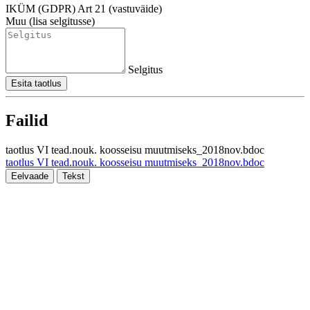
IKÜM (GDPR) Art 21 (vastuväide)
Muu (lisa selgitusse)
Selgitus
Esita taotlus
Failid
taotlus VI tead.nouk. koosseisu muutmiseks_2018nov.bdoc
taotlus VI tead.nouk. koosseisu muutmiseks_2018nov.bdoc
Eelvaade
Tekst