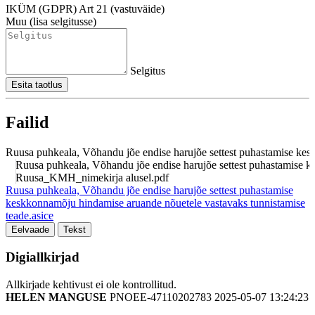
IKÜM (GDPR) Art 21 (vastuväide)
Muu (lisa selgitusse)
Selgitus
Esita taotlus
Failid
Ruusa puhkeala, Võhandu jõe endise harujõe settest puhastamise kes
Ruusa puhkeala, Võhandu jõe endise harujõe settest puhastamise k
Ruusa_KMH_nimekirja alusel.pdf
Ruusa puhkeala, Võhandu jõe endise harujõe settest puhastamise
keskkonnamõju hindamise aruande nõuetele vastavaks tunnistamise
teade.asice
Eelvaade
Tekst
Digiallkirjad
Allkirjade kehtivust ei ole kontrollitud.
HELEN MANGUSE
PNOEE-47110202783
2025-05-07 13:24:23