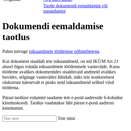
Taotle dokumendi eemaldamist või
parandamist
Dokumendi eemaldamise
taotlus
Palun tutvuge
isikuandmete töötlemise põhimõtetega
.
Kui dokument sisaldab teie isikuandmeid, on teil IKÜM Art 21
alusel õigus esitada isikuandmete töötlemisele vastuväide. Kuna
töötleme avalikes dokumentides sisalduvaid andmeid avalikes
huvides, selgitage vastuväites lühidalt, miks teie konkreetsest
olukorrast tulenevalt ei peaks neid isikuandmeid sellisel viisil
töötlema.
Pärast taotluse esitamist saadame teie e-posti aadressile 6-kohalise
kinnituskoodi. Taotlus vaadatakse läbi pärast e-posti aadressi
kinnitamist.
Teie nimi