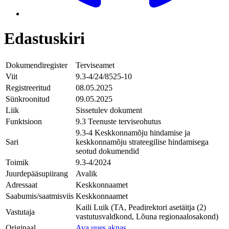
Edastuskiri
Dokumendiregister
Terviseamet
Viit
9.3-4/24/8525-10
Registreeritud
08.05.2025
Sünkroonitud
09.05.2025
Liik
Sissetulev dokument
Funktsioon
9.3 Teenuste terviseohutus
9.3-4 Keskkonnamõju hindamise ja
Sari
keskkonnamõju strateegilise hindamisega
seotud dokumendid
Toimik
9.3-4/2024
Juurdepääsupiirang
Avalik
Adressaat
Keskkonnaamet
Saabumis/saatmisviis
Keskkonnaamet
Kaili Luik (TA, Peadirektori asetäitja (2)
Vastutaja
vastutusvaldkond, Lõuna regionaalosakond)
Originaal
Ava uues aknas