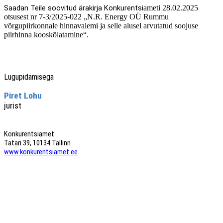
Saadan Teile soovitud ärakirja Konkurentsi
ameti 28.02.2025
otsusest nr 7-3/2025-022 „N.R. Energy OÜ Rummu
võrgupiirkonnale hinnavalemi ja selle alusel arvutatud soojuse
piirhinna kooskõlatamine“.
Lugupidamisega
Piret Lohu
jurist
Konkurentsiamet
Tatari 39, 10134 Tallinn
www.konkurentsiamet.ee