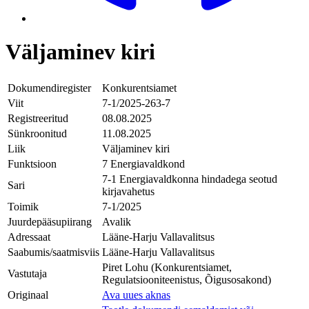
Väljaminev kiri
Dokumendiregister
Konkurentsiamet
Viit
7-1/2025-263-7
Registreeritud
08.08.2025
Sünkroonitud
11.08.2025
Liik
Väljaminev kiri
Funktsioon
7 Energiavaldkond
7-1 Energiavaldkonna hindadega seotud
Sari
kirjavahetus
Toimik
7-1/2025
Juurdepääsupiirang
Avalik
Adressaat
Lääne-Harju Vallavalitsus
Saabumis/saatmisviis
Lääne-Harju Vallavalitsus
Piret Lohu (Konkurentsiamet,
Vastutaja
Regulatsiooniteenistus, Õigusosakond)
Originaal
Ava uues aknas