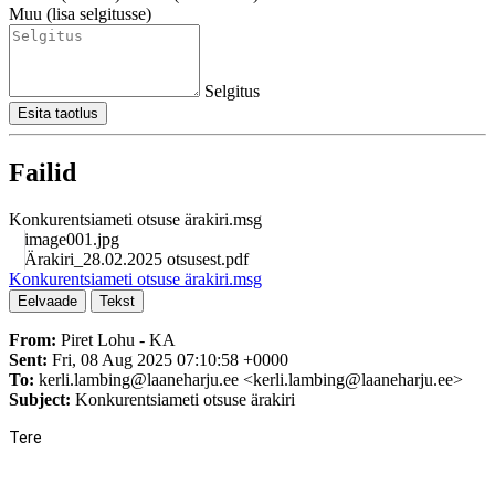
Muu (lisa selgitusse)
Selgitus
Esita taotlus
Failid
Konkurentsiameti otsuse ärakiri.msg
image001.jpg
Ärakiri_28.02.2025 otsusest.pdf
Konkurentsiameti otsuse ärakiri.msg
Eelvaade
Tekst
From:
Piret Lohu - KA
Sent:
Fri, 08 Aug 2025 07:10:58 +0000
To:
kerli.lambing@laaneharju.ee
<
kerli.lambing@laaneharju.ee
>
Subject:
Konkurentsiameti otsuse ärakiri
Tere