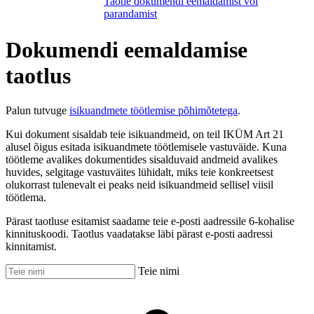
Taotle dokumendi eemaldamist või
parandamist
Dokumendi eemaldamise
taotlus
Palun tutvuge
isikuandmete töötlemise põhimõtetega
.
Kui dokument sisaldab teie isikuandmeid, on teil IKÜM Art 21
alusel õigus esitada isikuandmete töötlemisele vastuväide. Kuna
töötleme avalikes dokumentides sisalduvaid andmeid avalikes
huvides, selgitage vastuväites lühidalt, miks teie konkreetsest
olukorrast tulenevalt ei peaks neid isikuandmeid sellisel viisil
töötlema.
Pärast taotluse esitamist saadame teie e-posti aadressile 6-kohalise
kinnituskoodi. Taotlus vaadatakse läbi pärast e-posti aadressi
kinnitamist.
Teie nimi