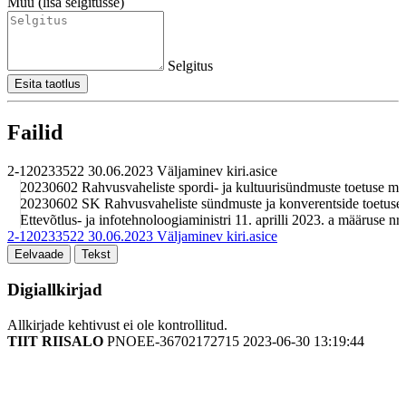
Muu (lisa selgitusse)
Selgitus
Esita taotlus
Failid
2-120233522 30.06.2023 Väljaminev kiri.asice
20230602 Rahvusvaheliste spordi- ja kultuurisündmuste toetuse m
20230602 SK Rahvusvaheliste sündmuste ja konverentside toetuse
Ettevõtlus- ja infotehnoloogiaministri 11. aprilli 2023. a määruse
2-120233522 30.06.2023 Väljaminev kiri.asice
Eelvaade
Tekst
Digiallkirjad
Allkirjade kehtivust ei ole kontrollitud.
TIIT RIISALO
PNOEE-36702172715
2023-06-30 13:19:44