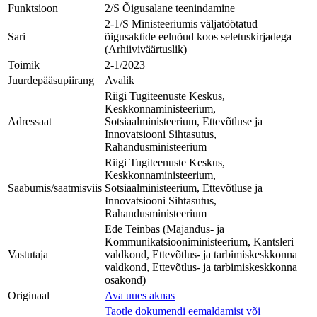
Funktsioon
2/S Õigusalane teenindamine
2-1/S Ministeeriumis väljatöötatud
Sari
õigusaktide eelnõud koos seletuskirjadega
(Arhiiviväärtuslik)
Toimik
2-1/2023
Juurdepääsupiirang
Avalik
Riigi Tugiteenuste Keskus,
Keskkonnaministeerium,
Adressaat
Sotsiaalministeerium, Ettevõtluse ja
Innovatsiooni Sihtasutus,
Rahandusministeerium
Riigi Tugiteenuste Keskus,
Keskkonnaministeerium,
Saabumis/saatmisviis
Sotsiaalministeerium, Ettevõtluse ja
Innovatsiooni Sihtasutus,
Rahandusministeerium
Ede Teinbas (Majandus- ja
Kommunikatsiooniministeerium, Kantsleri
Vastutaja
valdkond, Ettevõtlus- ja tarbimiskeskkonna
valdkond, Ettevõtlus- ja tarbimiskeskkonna
osakond)
Originaal
Ava uues aknas
Taotle dokumendi eemaldamist või