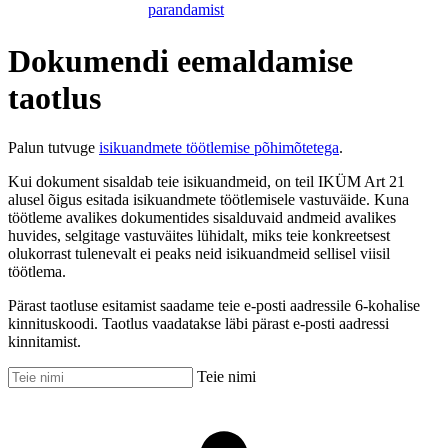
parandamist
Dokumendi eemaldamise
taotlus
Palun tutvuge
isikuandmete töötlemise põhimõtetega
.
Kui dokument sisaldab teie isikuandmeid, on teil IKÜM Art 21
alusel õigus esitada isikuandmete töötlemisele vastuväide. Kuna
töötleme avalikes dokumentides sisalduvaid andmeid avalikes
huvides, selgitage vastuväites lühidalt, miks teie konkreetsest
olukorrast tulenevalt ei peaks neid isikuandmeid sellisel viisil
töötlema.
Pärast taotluse esitamist saadame teie e-posti aadressile 6-kohalise
kinnituskoodi. Taotlus vaadatakse läbi pärast e-posti aadressi
kinnitamist.
Teie nimi