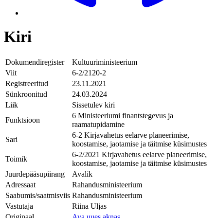
Kiri
Dokumendiregister
Kultuuriministeerium
Viit
6-2/2120-2
Registreeritud
23.11.2021
Sünkroonitud
24.03.2024
Liik
Sissetulev kiri
6 Ministeeriumi finantstegevus ja
Funktsioon
raamatupidamine
6-2 Kirjavahetus eelarve planeerimise,
Sari
koostamise, jaotamise ja täitmise küsimustes
6-2/2021 Kirjavahetus eelarve planeerimise,
Toimik
koostamise, jaotamise ja täitmise küsimustes
Juurdepääsupiirang
Avalik
Adressaat
Rahandusministeerium
Saabumis/saatmisviis
Rahandusministeerium
Vastutaja
Riina Uljas
Originaal
Ava uues aknas