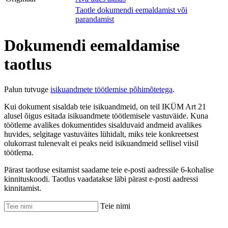
Taotle dokumendi eemaldamist või
parandamist
Dokumendi eemaldamise
taotlus
Palun tutvuge
isikuandmete töötlemise põhimõtetega
.
Kui dokument sisaldab teie isikuandmeid, on teil IKÜM Art 21
alusel õigus esitada isikuandmete töötlemisele vastuväide. Kuna
töötleme avalikes dokumentides sisalduvaid andmeid avalikes
huvides, selgitage vastuväites lühidalt, miks teie konkreetsest
olukorrast tulenevalt ei peaks neid isikuandmeid sellisel viisil
töötlema.
Pärast taotluse esitamist saadame teie e-posti aadressile 6-kohalise
kinnituskoodi. Taotlus vaadatakse läbi pärast e-posti aadressi
kinnitamist.
Teie nimi